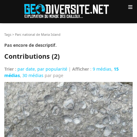
≡
Tags
>
Parc national de Maria Island
Pas encore de descriptif.
Contributions (2)
Trier :
par date
,
par popularité
|
Afficher
:
9 médias
,
15
médias
,
30 médias
par page