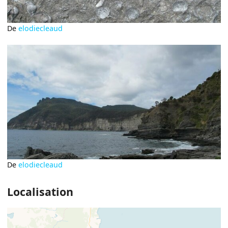
De
elodiecleaud
De
elodiecleaud
Localisation