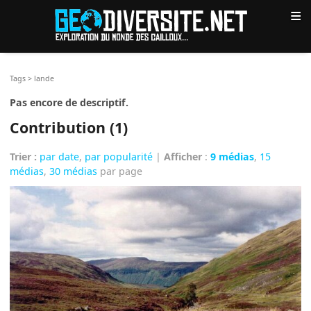
≡
Tags
>
lande
Pas encore de descriptif.
Contribution (1)
Trier :
par date
,
par popularité
|
Afficher
:
9 médias
,
15
médias
,
30 médias
par page