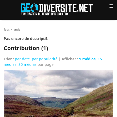
≡
Tags
>
lande
Pas encore de descriptif.
Contribution (1)
Trier :
par date
,
par popularité
|
Afficher
:
9 médias
,
15
médias
,
30 médias
par page