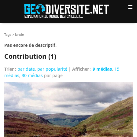
≡
Tags
>
lande
Pas encore de descriptif.
Contribution (1)
Trier :
par date
,
par popularité
|
Afficher
:
9 médias
,
15
médias
,
30 médias
par page