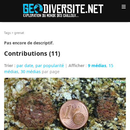
≡
Tags
>
grenat
Pas encore de descriptif.
Contributions (11)
Trier :
par date
,
par popularité
|
Afficher
:
9 médias
,
15
médias
,
30 médias
par page