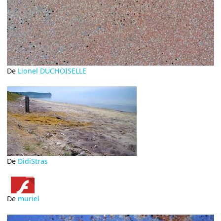
De
Lionel DUCHOISELLE
De
DidiStras
De
muriel