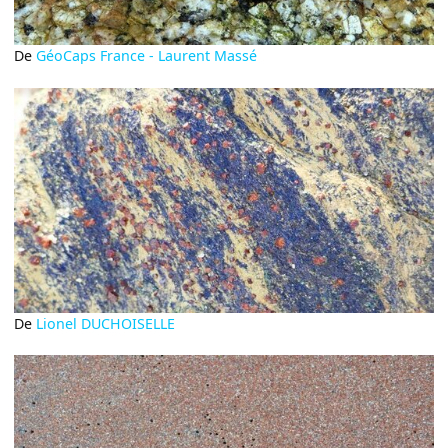
De
GéoCaps France - Laurent Massé
De
Lionel DUCHOISELLE