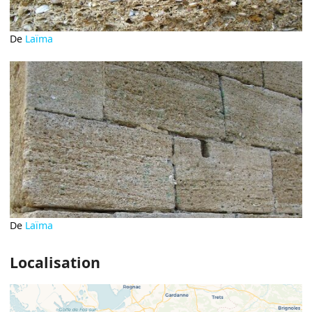
De
Laïma
De
Laïma
Localisation