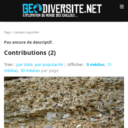
≡
Tags
>
calcaire coquillier
Pas encore de descriptif.
Contributions (2)
Trier :
par date
,
par popularité
|
Afficher
:
9 médias
,
15
médias
,
30 médias
par page