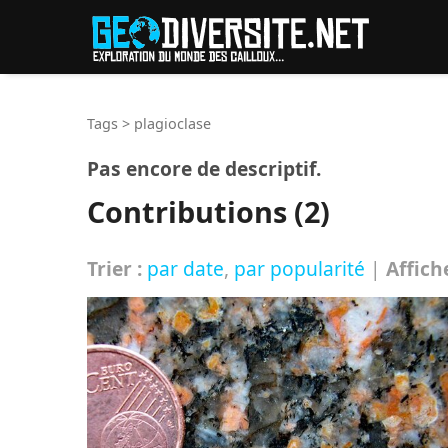
Reche
Tags
>
plagioclase
Pas encore de descriptif.
Contributions (2)
Trier :
par date
,
par popularité
|
Affich