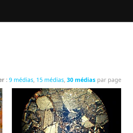
rcher :
er
:
9 médias
,
15 médias
,
30 médias
par page