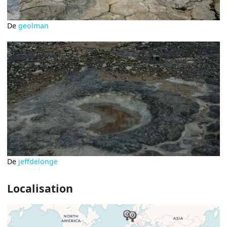
De
geolman
De
jeffdelonge
Localisation