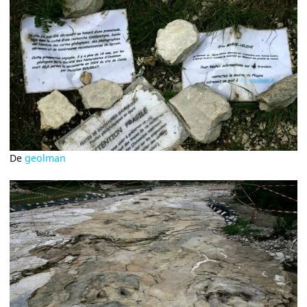
De
geolman