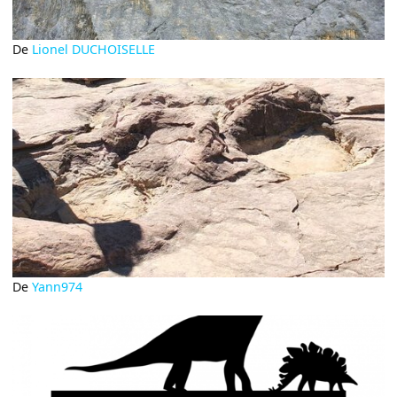
De
Lionel DUCHOISELLE
De
Yann974