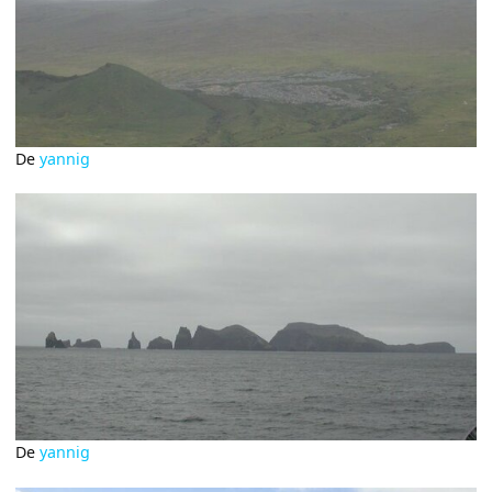
De
yannig
De
yannig