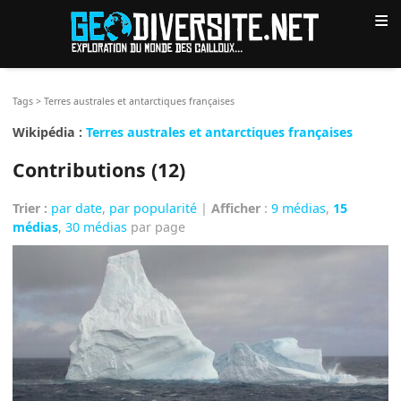
≡
Tags
>
Terres australes et antarctiques françaises
Wikipédia :
Terres australes et antarctiques françaises
Contributions (12)
Trier :
par date
,
par popularité
|
Afficher
:
9 médias
,
15
médias
,
30 médias
par page