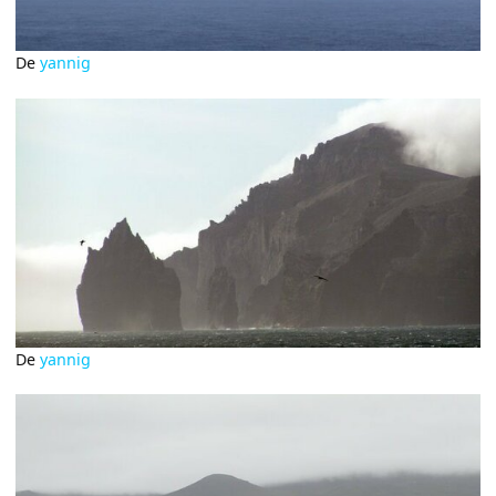
De
yannig
De
yannig