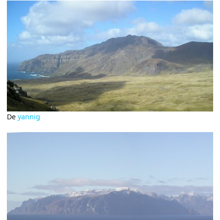
De
yannig