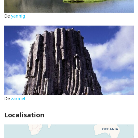
De
yannig
De
zarmel
Localisation