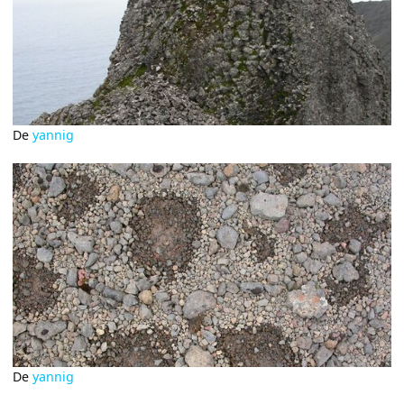
De
yannig
De
yannig