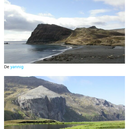
De
yannig