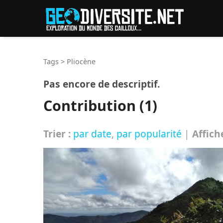
Reche
Tags
>
Pliocène
Pas encore de descriptif.
Contribution (1)
Trier :
par date
,
par popularité
|
Affich