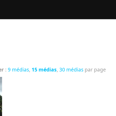
rcher :
er
:
9 médias
,
15 médias
,
30 médias
par page