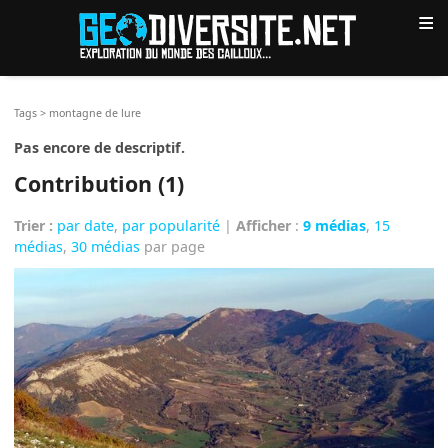
≡
Tags
>
montagne de lure
Pas encore de descriptif.
Contribution (1)
Trier :
par date
,
par popularité
|
Afficher
:
9 médias
,
15
médias
,
30 médias
par page