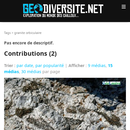
≡
Tags
>
granite orbiculaire
Pas encore de descriptif.
Contributions (2)
Trier :
par date
,
par popularité
|
Afficher
:
9 médias
,
15
médias
,
30 médias
par page