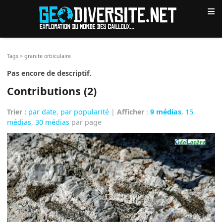
≡
Tags
>
granite orbiculaire
Pas encore de descriptif.
Contributions (2)
Trier :
par date
,
par popularité
|
Afficher
:
9 médias
,
15
médias
,
30 médias
par page