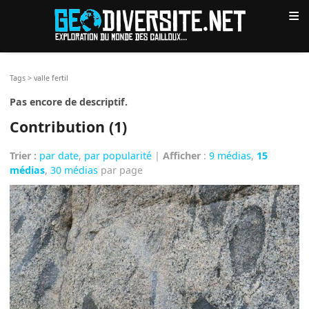
≡
Tags
>
valle fertil
Pas encore de descriptif.
Contribution (1)
Trier :
par date
,
par popularité
|
Afficher
:
9 médias
,
15
médias
,
30 médias
par page