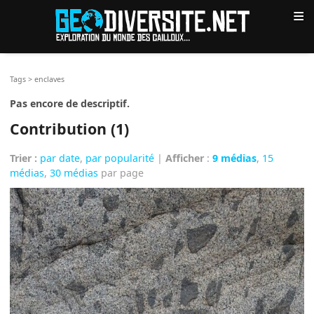
≡
Tags
>
enclaves
Pas encore de descriptif.
Contribution (1)
Trier :
par date
,
par popularité
|
Afficher
:
9 médias
,
15
médias
,
30 médias
par page