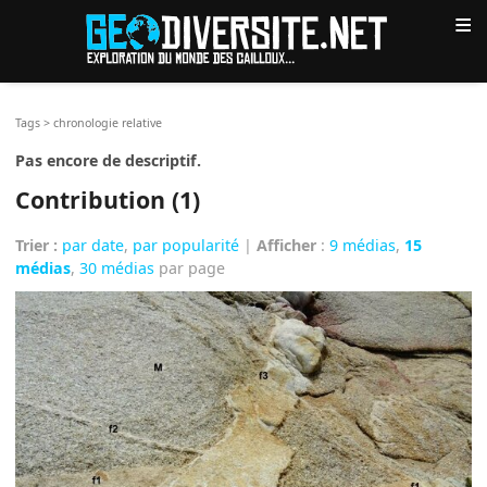
≡
Tags
>
chronologie relative
Pas encore de descriptif.
Contribution (1)
Trier :
par date
,
par popularité
|
Afficher
:
9 médias
,
15
médias
,
30 médias
par page