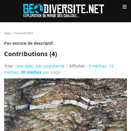
≡
Tags
>
micaschistes
Pas encore de descriptif.
Contributions (4)
Trier :
par date
,
par popularité
|
Afficher
:
9 médias
,
15
médias
,
30 médias
par page