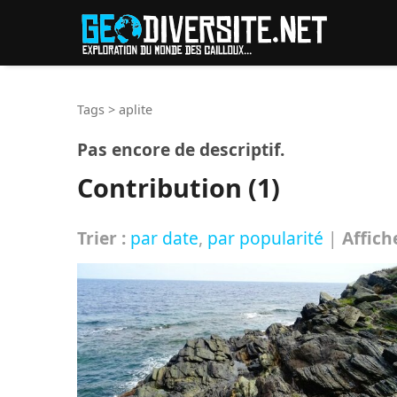
Reche
Tags
>
aplite
Pas encore de descriptif.
Contribution (1)
Trier :
par date
,
par popularité
|
Affich