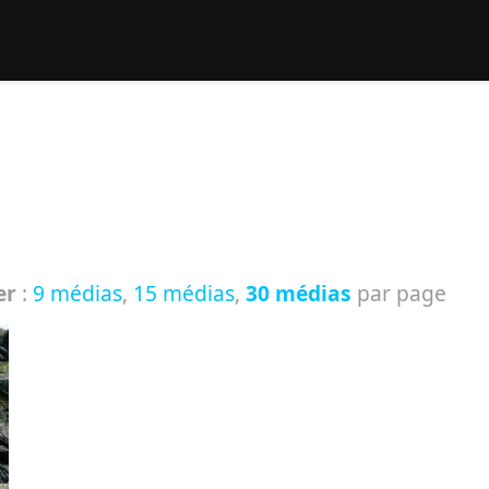
rcher :
er
:
9 médias
,
15 médias
,
30 médias
par page