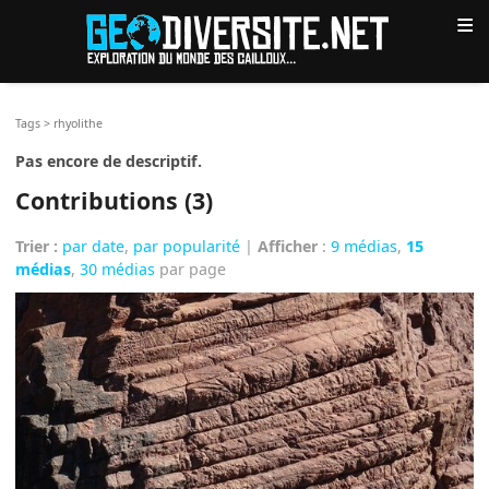
≡
Tags
>
rhyolithe
Pas encore de descriptif.
Contributions (3)
Trier :
par date
,
par popularité
|
Afficher
:
9 médias
,
15
médias
,
30 médias
par page