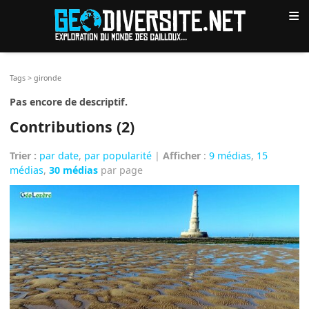
≡
Tags
>
gironde
Pas encore de descriptif.
Contributions (2)
Trier :
par date
,
par popularité
|
Afficher
:
9 médias
,
15
médias
,
30 médias
par page