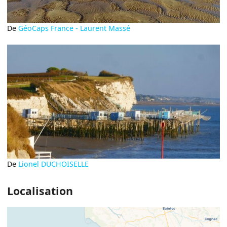
De
GéoCaps France - Laurent Massé
De
Lionel DUCHOISELLE
Localisation