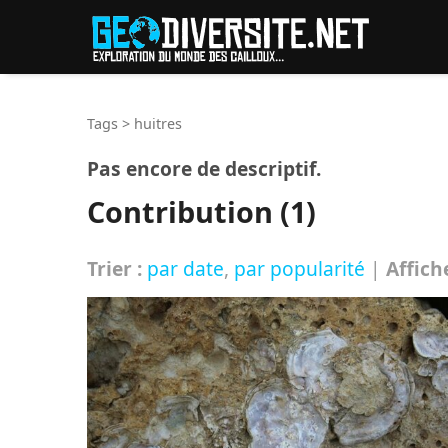
Reche
Tags
>
huitres
Pas encore de descriptif.
Contribution (1)
Trier :
par date
,
par popularité
|
Affich