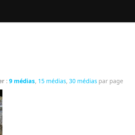
rcher :
er
:
9 médias
,
15 médias
,
30 médias
par page