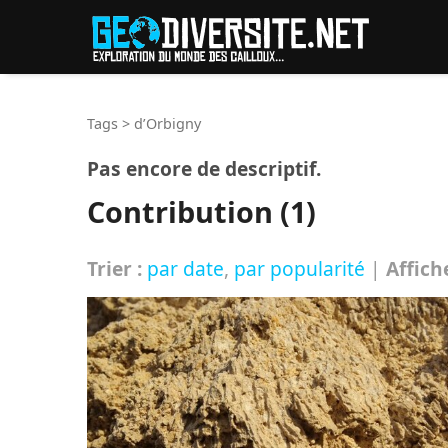
Reche
Tags
>
d’Orbigny
Pas encore de descriptif.
Contribution (1)
Trier :
par date
,
par popularité
|
Affich