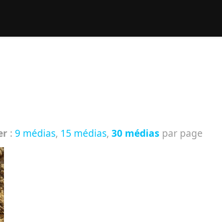
rcher :
er
:
9 médias
,
15 médias
,
30 médias
par page