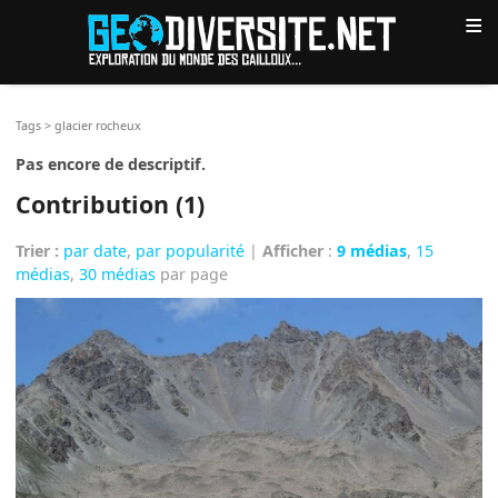
≡
Tags
>
glacier rocheux
Pas encore de descriptif.
Contribution (1)
Trier :
par date
,
par popularité
|
Afficher
:
9 médias
,
15
médias
,
30 médias
par page