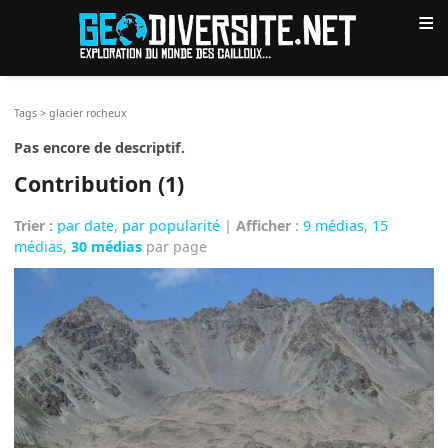
≡
Tags
>
glacier rocheux
Pas encore de descriptif.
Contribution (1)
Trier :
par date
,
par popularité
|
Afficher
:
9 médias
,
15
médias
,
30 médias
par page