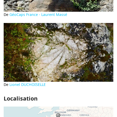
De
GéoCaps France - Laurent Massé
De
Lionel DUCHOISELLE
Localisation