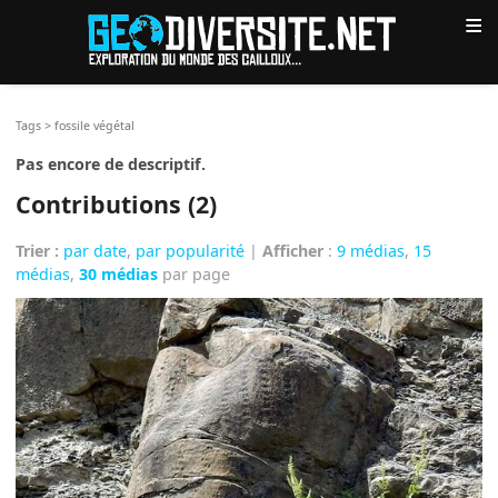
≡
Tags
>
fossile végétal
Pas encore de descriptif.
Contributions (2)
Trier :
par date
,
par popularité
|
Afficher
:
9 médias
,
15
médias
,
30 médias
par page