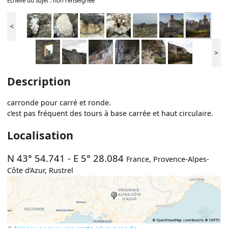
Échelle du sujet : non renseignée
<
>
Description
carronde pour carré et ronde.
c’est pas fréquent des tours à base carrée et haut circulaire.
Localisation
N 43° 54.741
-
E 5° 28.084
France
,
Provence-Alpes-
Côte d’Azur
,
Rustrel