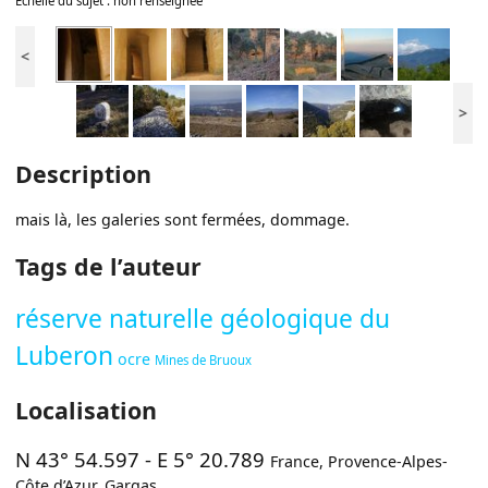
Échelle du sujet : non renseignée
<
>
Description
mais là, les galeries sont fermées, dommage.
Tags de l’auteur
réserve naturelle géologique du
Luberon
ocre
Mines de Bruoux
Localisation
N 43° 54.597
-
E 5° 20.789
France
,
Provence-Alpes-
Côte d’Azur
,
Gargas