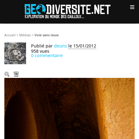
≡
Accueil
>
Médias
>
Voie sans issue
Publié par
deuns
le 15/01/2012
958 vues
0 commentaire