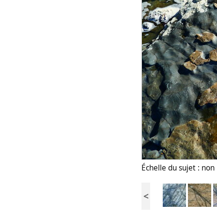
Échelle du sujet : no
<