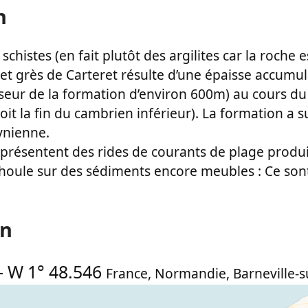
n
chistes (en fait plutôt des argilites car la roche 
t grès de Carteret résulte d’une épaisse accumul
seur de la formation d’environ 600m) au cours d
it la fin du cambrien inférieur). La formation a s
ynienne.
présentent des rides de courants de plage produi
ule sur des sédiments encore meubles : Ce sont
on
-
W 1° 48.546
France
,
Normandie
,
Barneville-