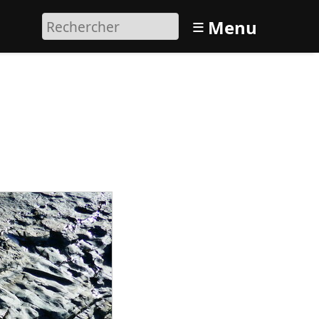
≡
Menu