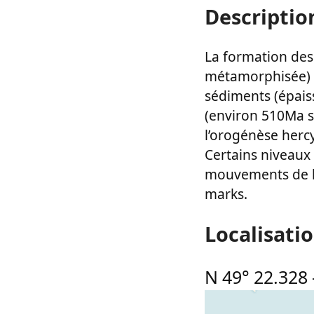
Descriptio
La formation des s
métamorphisée) e
sédiments (épais
(environ 510Ma so
l’orogénèse herc
Certains niveaux 
mouvements de ho
marks.
Localisati
N 49° 22.328