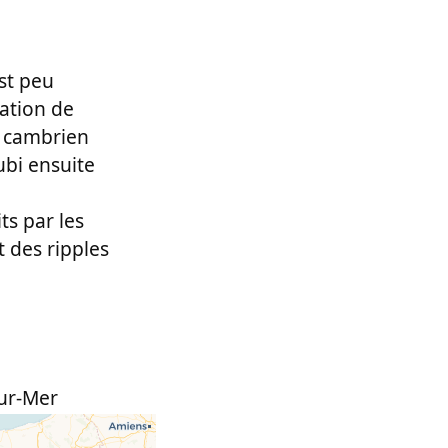
est peu
ation de
u cambrien
ubi ensuite
ts par les
 des ripples
sur-Mer