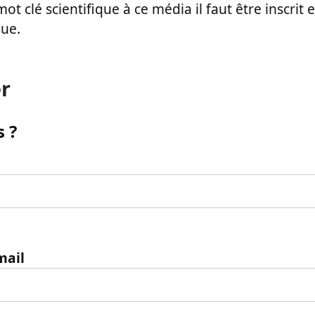
ot clé scientifique à ce média il faut être inscri
que.
r
 ?
mail