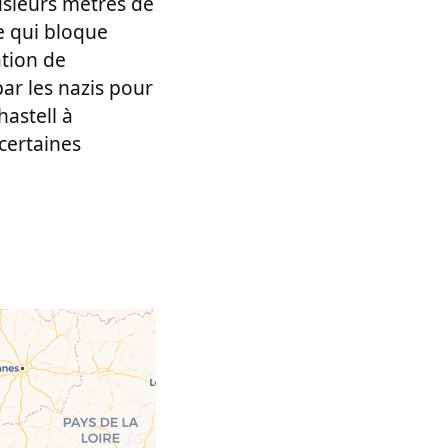
usieurs mètres de
e qui bloque
ation de
ar les nazis pour
hastell à
certaines