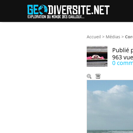
Reche
Accueil
>
Médias
>
Cor
Publié 
963 vue
0 comm