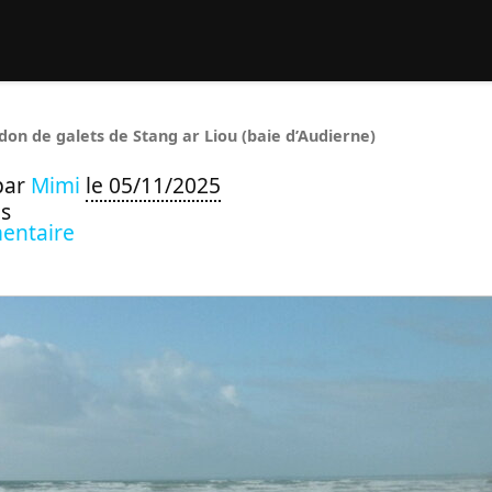
rcher :
don de galets de Stang ar Liou (baie d’Audierne)
par
Mimi
le 05/11/2025
s
entaire