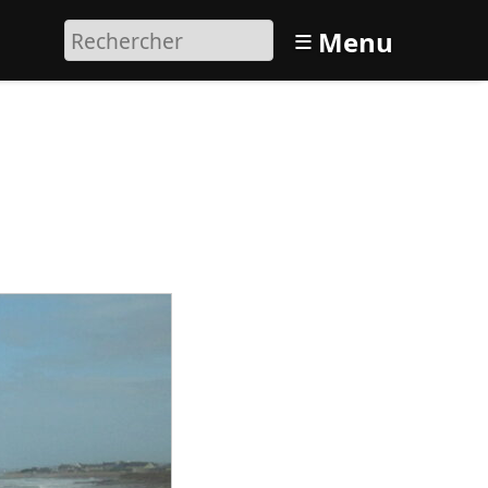
≡
Menu