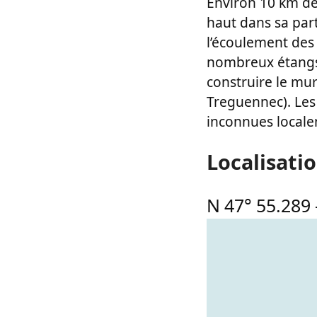
Environ 10 km de
haut dans sa part
l’écoulement des 
nombreux étangs r
construire le mur
Treguennec). Les 
inconnues localem
Localisati
N 47° 55.289