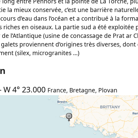
 long entre Penhors et la pointe de La Torche, pl
ie la mieux conservée, c’est une barrière naturell
cours d’eau dans l’océan et a contribué à la form
iches en oiseaux. La partie sud a été exploitée p
 de l’Atlantique (usine de concassage de Prat ar C
galets proviennent d’origines très diverses, dont 
ent (silex, microgranites ...)
on
-
W 4° 23.000
France
,
Bretagne
,
Plovan