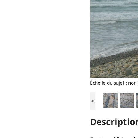
Échelle du sujet : no
<
Descriptio