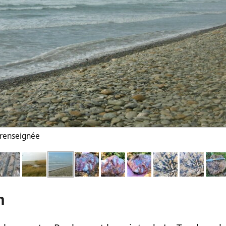
n renseignée
n