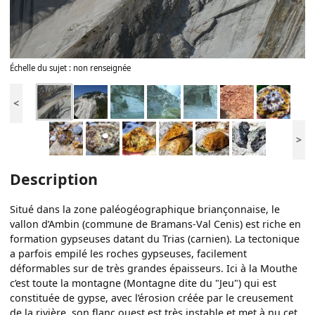
Échelle du sujet : non renseignée
<
>
Description
Situé dans la zone paléogéographique briançonnaise, le
vallon d’Ambin (commune de Bramans-Val Cenis) est riche en
formation gypseuses datant du Trias (carnien). La tectonique
a parfois empilé les roches gypseuses, facilement
déformables sur de très grandes épaisseurs. Ici à la Mouthe
c’est toute la montagne (Montagne dite du "Jeu") qui est
constituée de gypse, avec l’érosion créée par le creusement
de la rivière, son flanc ouest est très instable et met à nu cet