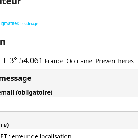
uteur
igmatites
boudinage
on
-
E 3° 54.061
France
,
Occitanie
,
Prévenchères
 message
mail (obligatoire)
ire)