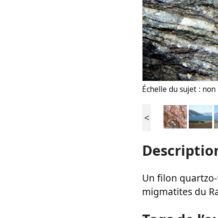
Échelle du sujet : no
<
Descriptio
Un filon quartzo-
migmatites du Ra