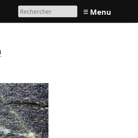
≡
Menu
4