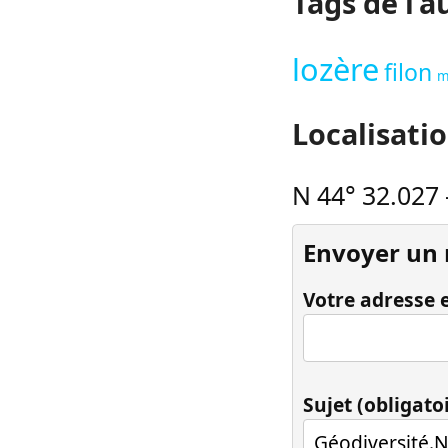
Tags de l’a
lozère
filon
m
Localisati
N 44° 32.027
Envoyer un
Votre adresse e
Sujet (obligato