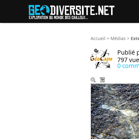
Reche
Accueil
>
Médias
>
Ext
Publié 
797 vue
0 comm