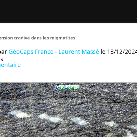
rcher :
ension tradive dans les migmatites
par
GéoCaps France - Laurent Massé
le 13/12/202
s
entaire