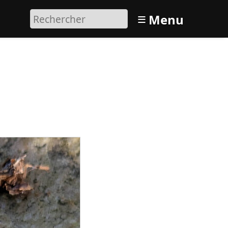
≡
Menu