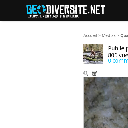
Reche
Accueil
>
Médias
>
Qua
Publié 
806 vue
0 comm