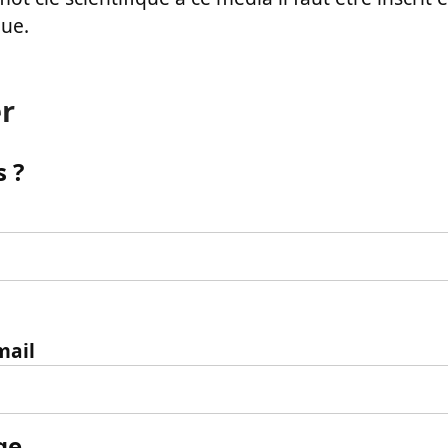
que.
r
 ?
mail
ge