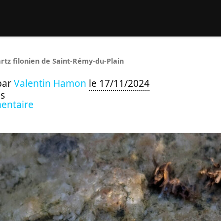
rcher :
rtz filonien de Saint-Rémy-du-Plain
par
Valentin Hamon
le 17/11/2024
s
entaire