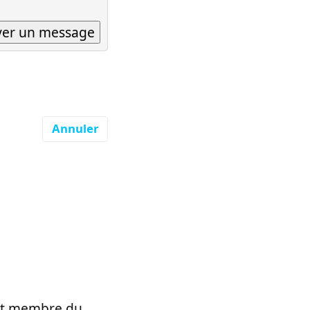
Annuler
t et membre du