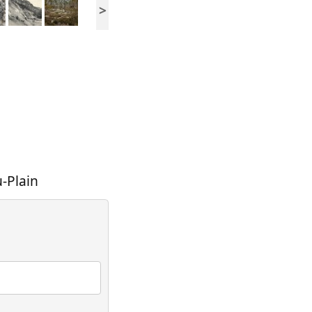
>
-Plain