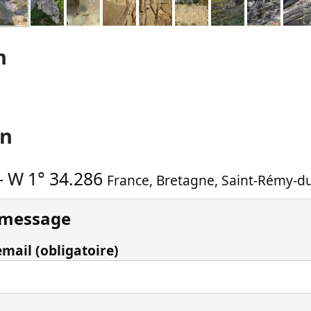
n
on
-
W 1° 34.286
France
,
Bretagne
,
Saint-Rémy-du
 message
mail (obligatoire)