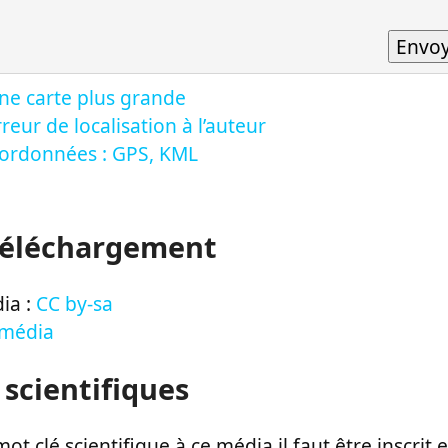
ne carte plus grande
reur de localisation à l’auteur
oordonnées : GPS, KML
Téléchargement
ia :
CC by-sa
 média
 scientifiques
ot clé scientifique à ce média il faut être inscri