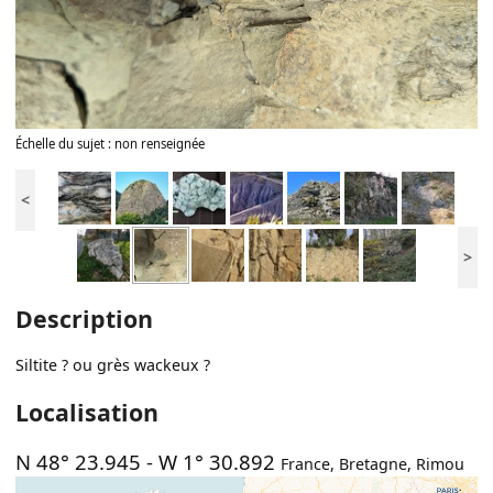
Échelle du sujet : non renseignée
<
>
Description
Siltite ? ou grès wackeux ?
Localisation
N 48° 23.945
-
W 1° 30.892
France
,
Bretagne
,
Rimou