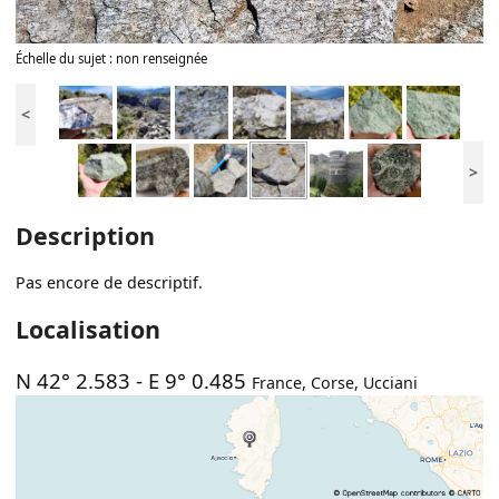
Échelle du sujet : non renseignée
<
>
Description
Pas encore de descriptif.
Localisation
N 42° 2.583
-
E 9° 0.485
France
,
Corse
,
Ucciani