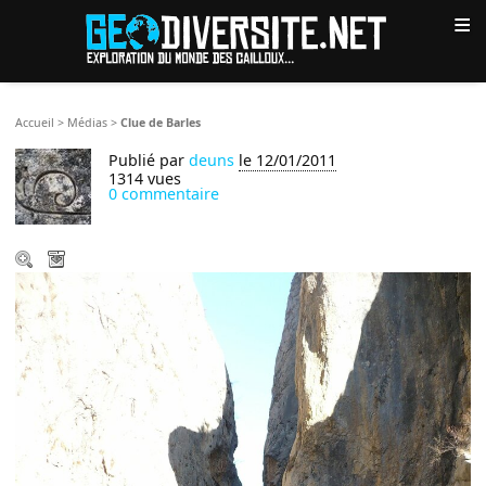
≡
Accueil
>
Médias
>
Clue de Barles
Publié par
deuns
le 12/01/2011
1314 vues
0 commentaire