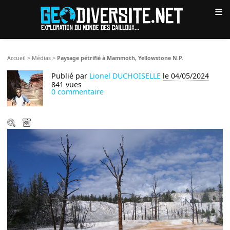
≡
Accueil
>
Médias
>
Paysage pétrifié à Mammoth, Yellowstone N.P.
Publié par
Lionel DUCHOISELLE
le 04/05/2024
841 vues
0 commentaire