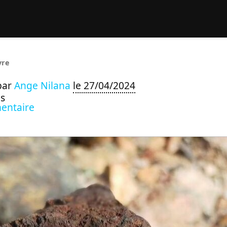
rcher :
vre
par
Ange Nilana
le 27/04/2024
s
entaire