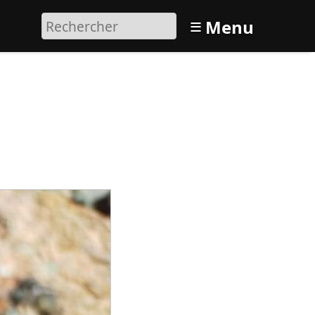
≡
Menu