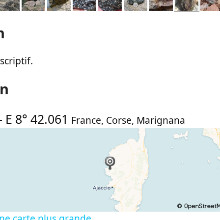
n
criptif.
on
-
E 8° 42.061
France
,
Corse
,
Marignana
ne carte plus grande