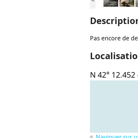
Descriptio
Pas encore de des
Localisati
N 42° 12.452
Naviguer sur u