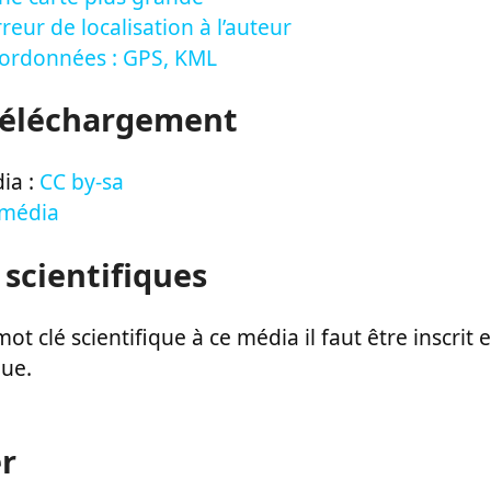
reur de localisation à l’auteur
oordonnées : GPS, KML
Téléchargement
ia :
CC by-sa
 média
 scientifiques
ot clé scientifique à ce média il faut être inscri
que.
r