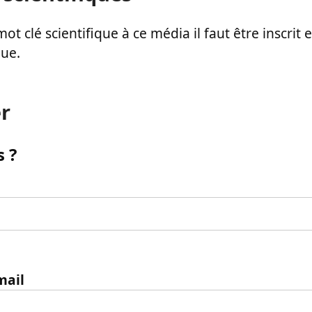
ot clé scientifique à ce média il faut être inscri
que.
r
 ?
mail