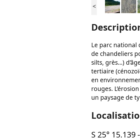
<
Descriptio
Le parc national
de chandeliers po
silts, grès...) d’
tertiaire (cénoz
en environnement
rouges. L’érosio
un paysage de ty
Localisati
S 25° 15.139