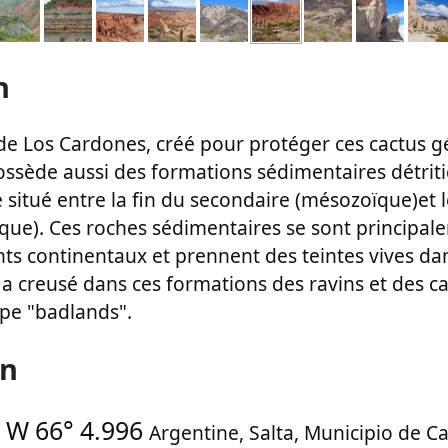
n
 de Los Cardones, créé pour protéger ces cactus 
ssède aussi des formations sédimentaires détritiq
âge situé entre la fin du secondaire (mésozoïque)et
oïque). Ces roches sédimentaires se sont principa
s continentaux et prennent des teintes vives dan
n a creusé dans ces formations des ravins et des 
pe "badlands".
on
-
W 66° 4.996
Argentine
,
Salta
,
Municipio de Ca