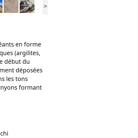
>
géants en forme
ues (argilites,
 le début du
lement déposées
s les tons
canyons formant
chi