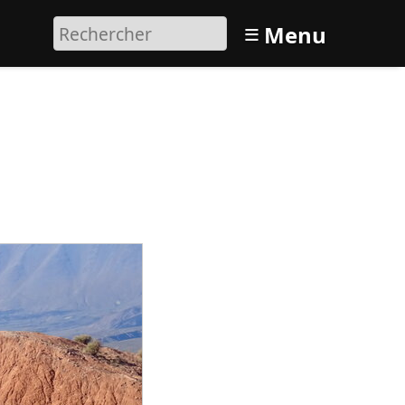
≡
Menu