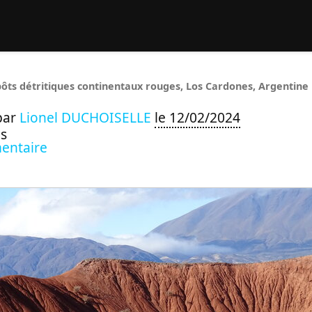
rcher :
ôts détritiques continentaux rouges, Los Cardones, Argentine
par
Lionel DUCHOISELLE
le 12/02/2024
s
entaire