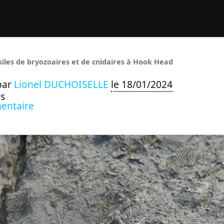
rcher :
siles de bryozoaires et de cnidaires à Hook Head
par
Lionel DUCHOISELLE
le 18/01/2024
s
entaire