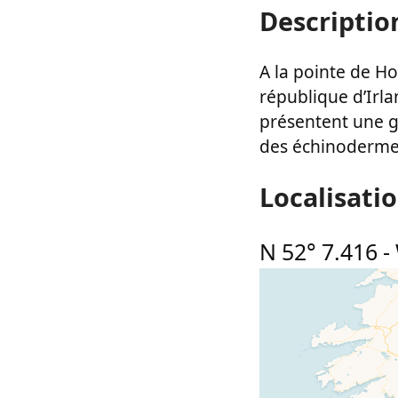
Descriptio
A la pointe de H
république d’Irlan
présentent une g
des échinodermes
Localisati
N 52° 7.416
-