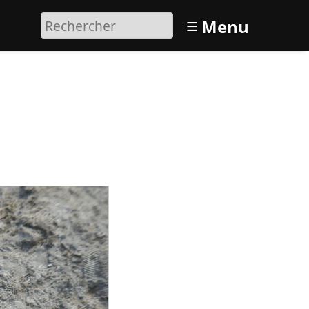
≡
Menu