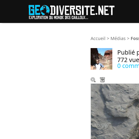
Reche
Accueil
>
Médias
>
Fos
Publié 
772 vue
0 comm