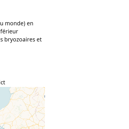
 du monde) en
nférieur
 bryozoaires et
ct