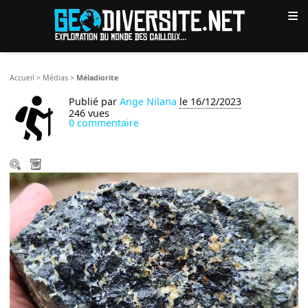
≡
Accueil
>
Médias
>
Méladiorite
Publié par
Ange Nilana
le 16/12/2023
246 vues
0 commentaire