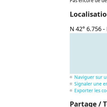
Pas encore de des
Localisati
N 42° 6.756
-
Naviguer sur u
Signaler une er
Exporter les c
Partage / 