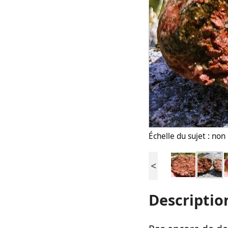
Échelle du sujet : no
<
Descriptio