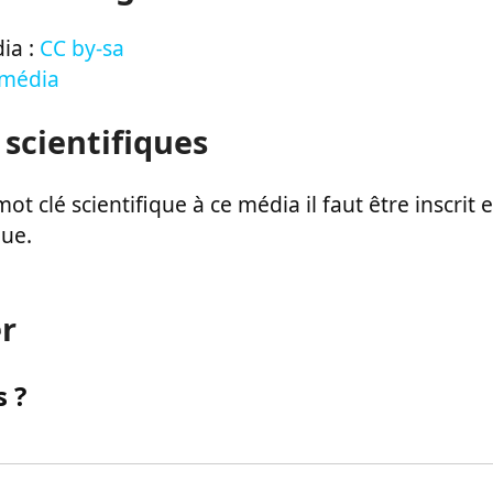
ia :
CC by-sa
 média
 scientifiques
ot clé scientifique à ce média il faut être inscri
que.
r
 ?