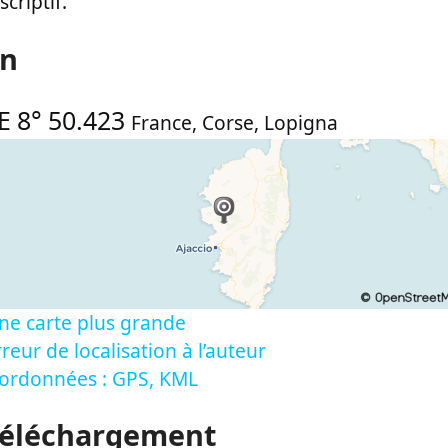
criptif.
on
E 8° 50.423
France
,
Corse
,
Lopigna
ne carte plus grande
reur de localisation à l’auteur
oordonnées : GPS, KML
Téléchargement