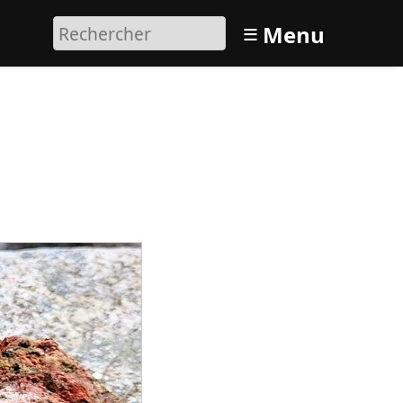
≡
Menu