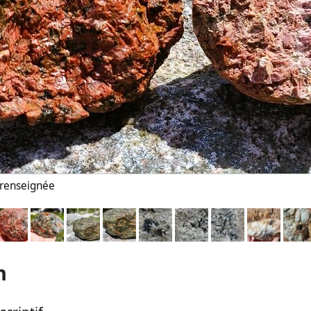
n renseignée
n