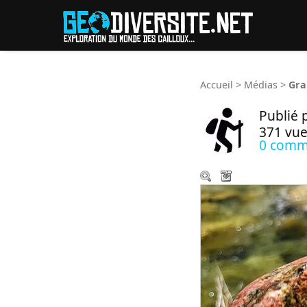
Reche
Accueil
>
Médias
>
Gra
Publié 
371 vue
0 comm