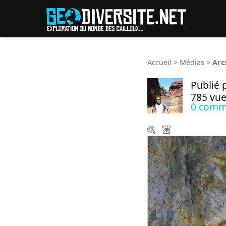
Reche
Accueil
>
Médias
>
Arc
Publié 
785 vue
0 comm