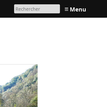
≡
Menu