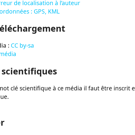
reur de localisation à l’auteur
oordonnées : GPS, KML
Téléchargement
ia :
CC by-sa
 média
 scientifiques
ot clé scientifique à ce média il faut être inscri
que.
r