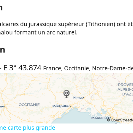
n
lcaires du jurassique supérieur (Tithonien) ont été
malou formant un arc naturel.
on
-
E 3° 43.874
France
,
Occitanie
,
Notre-Dame-de
ne carte plus grande