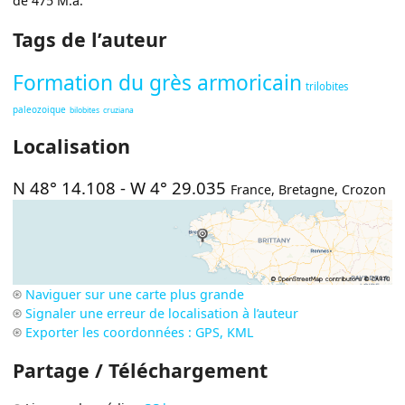
de 475 M.a.
Tags de l’auteur
Formation du grès armoricain
trilobites
paleozoique
bilobites
cruziana
Localisation
N 48° 14.108
-
W 4° 29.035
France
,
Bretagne
,
Crozon
Naviguer sur une carte plus grande
Signaler une erreur de localisation à l’auteur
Exporter les coordonnées : GPS, KML
Partage / Téléchargement