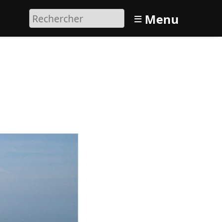
≡
Menu