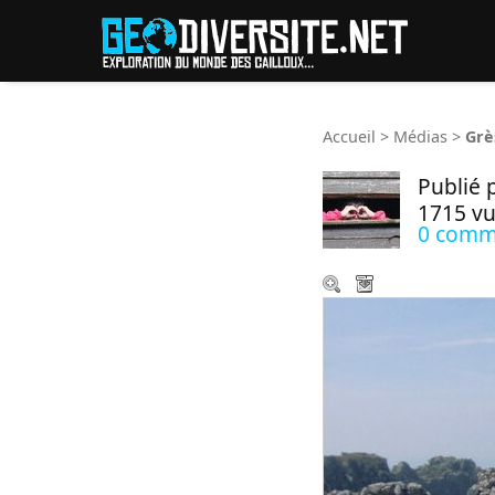
Reche
Accueil
>
Médias
>
Grè
Publié 
1715 v
0 comm