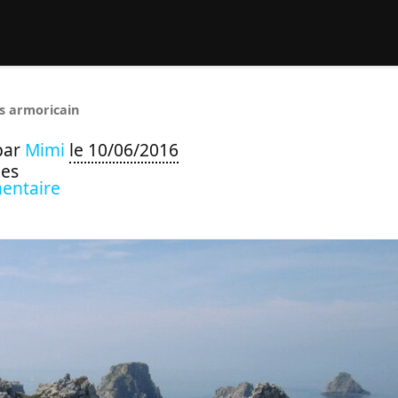
rcher :
s armoricain
par
Mimi
le 10/06/2016
ues
entaire