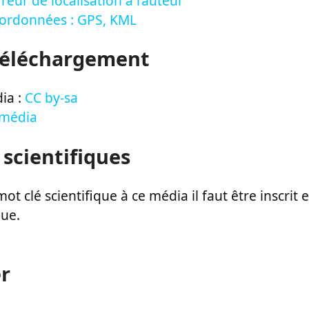
reur de localisation à l’auteur
oordonnées : GPS, KML
Téléchargement
ia :
CC by-sa
 média
 scientifiques
ot clé scientifique à ce média il faut être inscri
que.
r