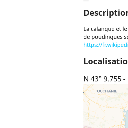
Descriptio
La calanque et l
de poudingues sc
https://fr.wikipe
Localisati
N 43° 9.755
-