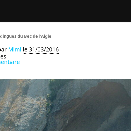
rcher :
dingues du Bec de l’Aigle
par
Mimi
le 31/03/2016
ues
entaire