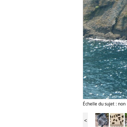
Échelle du sujet : no
<