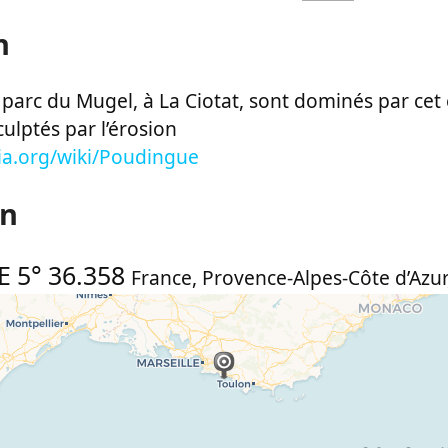
n
e parc du Mugel, à La Ciotat, sont dominés par ce
ulptés par l’érosion
dia.org/wiki/Poudingue
on
E 5° 36.358
France
,
Provence-Alpes-Côte d’Azur