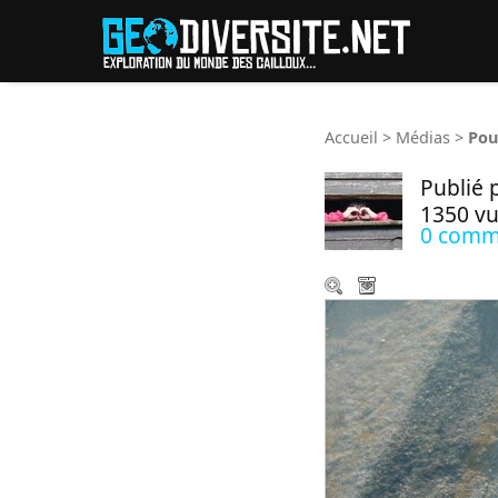
Reche
Accueil
>
Médias
>
Pou
Publié 
1350 v
0 comm