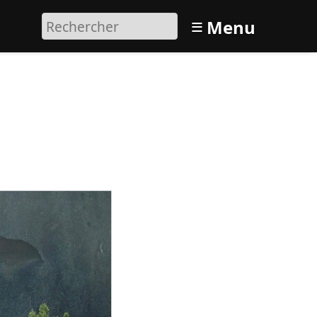
≡
Menu