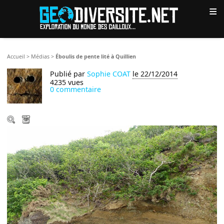
≡
Accueil
>
Médias
>
Éboulis de pente lité à Quillien
Publié par
Sophie COAT
le 22/12/2014
4235 vues
0 commentaire