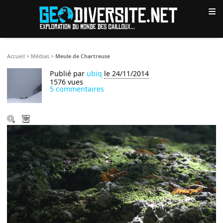
≡
Accueil
>
Médias
>
Meule de Chartreuse
Publié par
ubiq
le 24/11/2014
1576 vues
5 commentaires