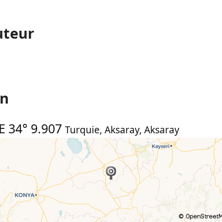
uteur
on
E 34° 9.907
Turquie
,
Aksaray
,
Aksaray