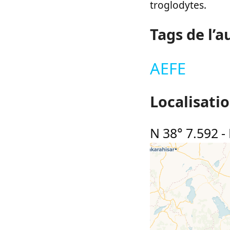
troglodytes.
Tags de l’a
AEFE
Localisati
N 38° 7.592
-