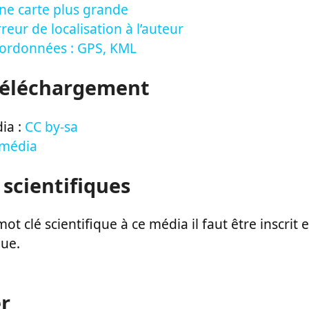
ne carte plus grande
reur de localisation à l’auteur
oordonnées : GPS, KML
Téléchargement
ia :
CC by-sa
 média
 scientifiques
ot clé scientifique à ce média il faut être inscri
que.
r