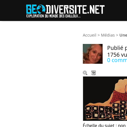
Reche
Accueil
>
Médias
>
Une
Publié 
1756 v
0 comm
Échelle du sujet : no