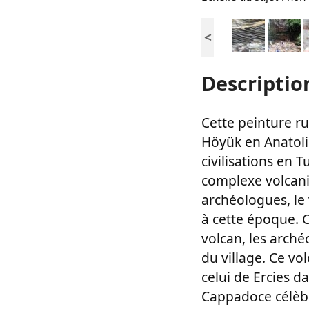
<
Descriptio
Cette peinture ru
Höyük en Anatolie
civilisations en 
complexe volcani
archéologues, le 
à cette époque. 
volcan, les arché
du village. Ce v
celui de Ercies d
Cappadoce célèbr