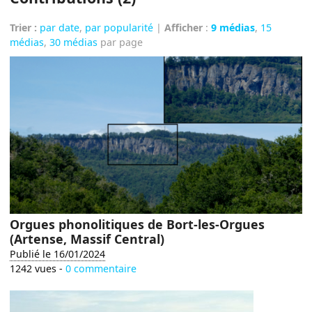
Trier :
par date
,
par popularité
|
Afficher
:
9 médias
,
15
médias
,
30 médias
par page
Orgues phonolitiques de Bort-les-Orgues
(Artense, Massif Central)
Publié le 16/01/2024
1242 vues -
0 commentaire