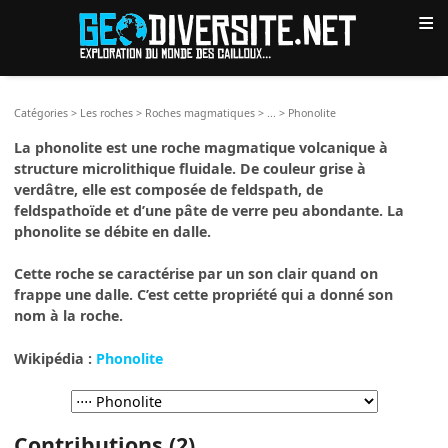
≡
Catégories
>
Les roches
>
Roches magmatiques
>
...
>
Phonolite
La phonolite est une roche magmatique volcanique à
structure microlithique fluidale. De couleur grise à
verdâtre, elle est composée de feldspath, de
feldspathoïde et d’une pâte de verre peu abondante. La
phonolite se débite en dalle.
Cette roche se caractérise par un son clair quand on
frappe une dalle. C’est cette propriété qui a donné son
nom à la roche.
Wikipédia :
Phonolite
Contributions (2)