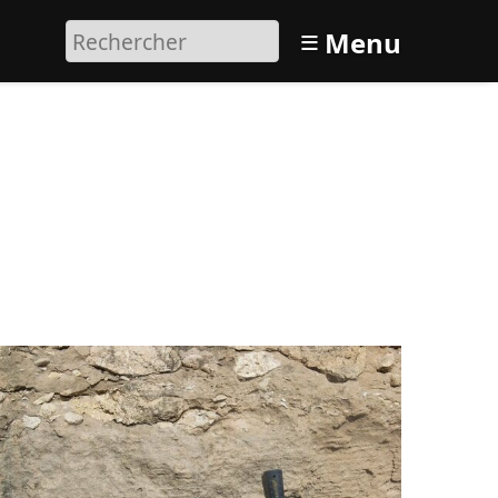
≡
Menu