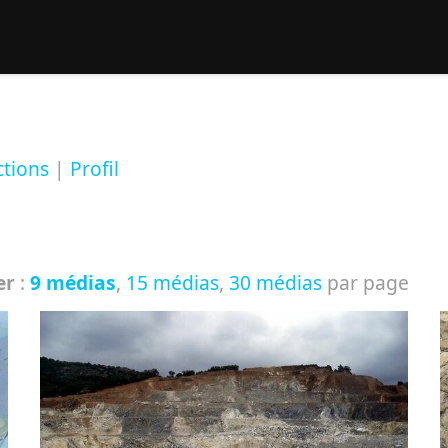
rcher :
ctions
|
Profil
er
:
9 médias
,
15 médias
,
30 médias
par page