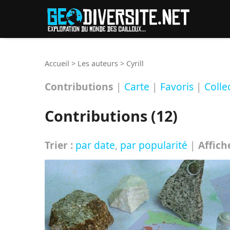
Reche
Accueil
>
Les auteurs
>
Cyrill
Contributions
|
Carte
|
Favoris
|
Colle
Contributions (12)
Trier :
par date
,
par popularité
|
Affich